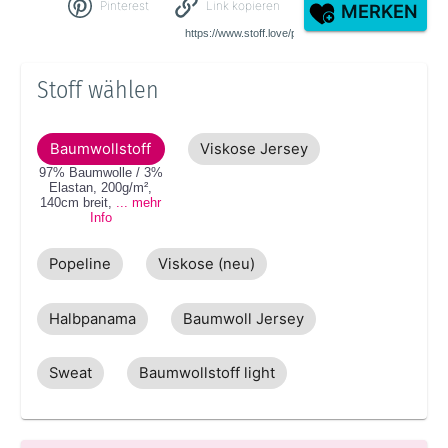
Pinterest
Link kopieren
MERKEN
Stoff wählen
Baumwollstoff
Viskose Jersey
97% Baumwolle / 3%
Elastan
,
200g/m²
,
140cm
breit
,
... mehr
Info
Popeline
Viskose (neu)
Halbpanama
Baumwoll Jersey
Sweat
Baumwollstoff light