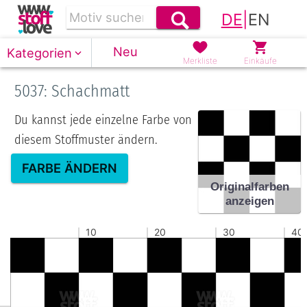
DE
|
EN
Neu
Kategorien
Merkliste
Einkäufe
5037: Schachmatt
Du kannst jede einzelne Farbe von
diesem Stoffmuster ändern.
FARBE ÄNDERN
Originalfarben
anzeigen