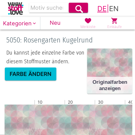
DE
|
EN
Neu
Kategorien
Merkliste
Einkäufe
5050: Rosengarten Kugelrund
Du kannst jede einzelne Farbe von
diesem Stoffmuster ändern.
FARBE ÄNDERN
Originalfarben
anzeigen