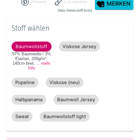
Pinterest
Link kopieren
MERKEN
Stoff wählen
Baumwollstoff
Viskose Jersey
97% Baumwolle / 3%
Elastan
,
200g/m²
,
140cm
breit
,
... mehr
Info
Popeline
Viskose (neu)
Halbpanama
Baumwoll Jersey
Sweat
Baumwollstoff light