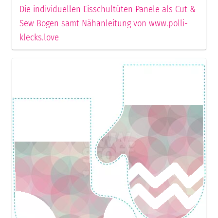
Die individuellen Eisschultüten Panele als Cut &
Sew Bogen samt Nähanleitung von www.polli-
klecks.love