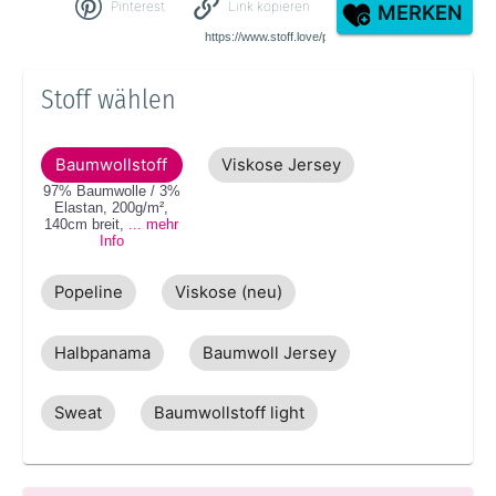
Pinterest
Link kopieren
MERKEN
Stoff wählen
Baumwollstoff
Viskose Jersey
97% Baumwolle / 3%
Elastan
,
200g/m²
,
140cm
breit
,
... mehr
Info
Popeline
Viskose (neu)
Halbpanama
Baumwoll Jersey
Sweat
Baumwollstoff light