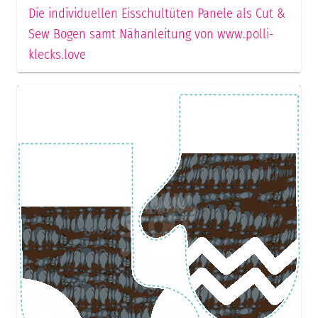
Die individuellen Eisschultüten Panele als Cut &
Sew Bogen samt Nähanleitung von www.polli-
klecks.love