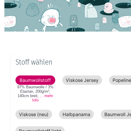
Stoff wählen
Baumwollstoff
Viskose Jersey
Popelin
97% Baumwolle / 3%
Elastan
,
200g/m²
,
140cm
breit
,
... mehr
Info
Viskose (neu)
Halbpanama
Baumwoll J