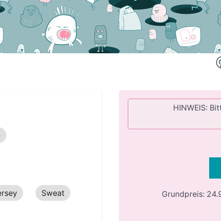
HINWEIS: Bitt
e
ersey
Sweat
Grundpreis:
24.