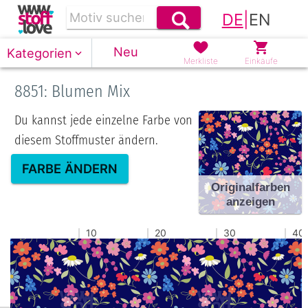
DE
|
EN
Neu
Kategorien
Merkliste
Einkäufe
8851: Blumen Mix
Du kannst jede einzelne Farbe von
diesem Stoffmuster ändern.
FARBE ÄNDERN
Originalfarben
anzeigen