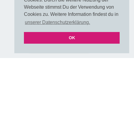
Taschen
Webseite stimmst Du der Verwendung von
Cookies zu. Weitere Information findest du in
Rechtliches
unserer Datenschutzerklärung.
OK
VERTRAG WIDERRUFEN
Impre
ssum
Über uns
A
G
B
Dat
enschu
tz
Rückg
abe
Partnershops
Stoffe + Schnittmuster =