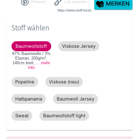
Pinterest
Link kopieren
MERKEN
Stoff wählen
Baumwollstoff
Viskose Jersey
97% Baumwolle / 3%
Elastan
,
200g/m²
,
140cm
breit
,
... mehr
Info
Popeline
Viskose (neu)
Halbpanama
Baumwoll Jersey
Sweat
Baumwollstoff light