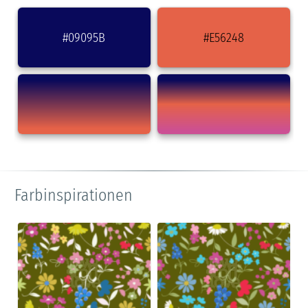
#09095B
#E56248
Farbinspirationen