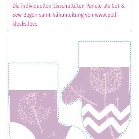
Die individuellen Eisschultüten Panele als Cut &
Sew Bogen samt Nähanleitung von www.polli-
klecks.love