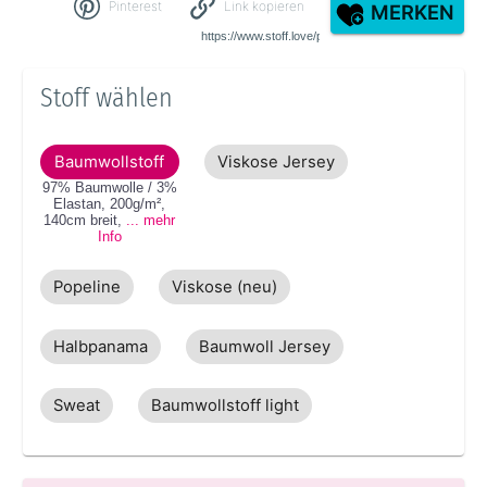
Pinterest
Link kopieren
MERKEN
Stoff wählen
Baumwollstoff
Viskose Jersey
97% Baumwolle / 3%
Elastan
,
200g/m²
,
140cm
breit
,
... mehr
Info
Popeline
Viskose (neu)
Halbpanama
Baumwoll Jersey
Sweat
Baumwollstoff light