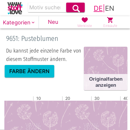
DE
|
EN
Neu
Kategorien
Merkliste
Einkäufe
9651: Pusteblumen
Du kannst jede einzelne Farbe von
diesem Stoffmuster ändern.
FARBE ÄNDERN
Originalfarben
anzeigen