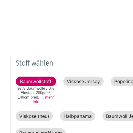
Stoff wählen
Baumwollstoff
Viskose Jersey
Popelin
97% Baumwolle / 3%
Elastan
,
200g/m²
,
140cm
breit
,
... mehr
Info
Viskose (neu)
Halbpanama
Baumwoll J