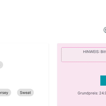
HINWEIS: Bitt
e
ersey
Sweat
Grundpreis:
24.