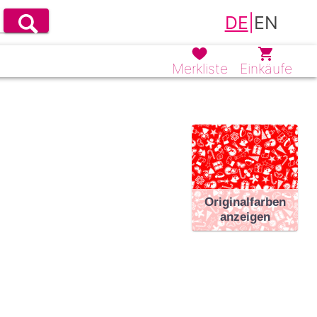
DE
|
EN
Merkliste
Einkäufe
Originalfarben
anzeigen