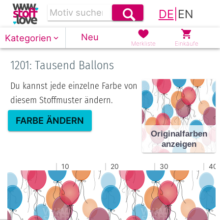
DE
|
EN
Neu
Kategorien
Merkliste
Einkäufe
1201: Tausend Ballons
Du kannst jede einzelne Farbe von
diesem Stoffmuster ändern.
FARBE ÄNDERN
Originalfarben
anzeigen