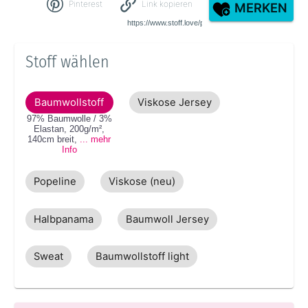
Pinterest
Link kopieren
MERKEN
Stoff wählen
Baumwollstoff
Viskose Jersey
97% Baumwolle / 3%
Elastan
,
200g/m²
,
140cm
breit
,
... mehr
Info
Popeline
Viskose (neu)
Halbpanama
Baumwoll Jersey
Sweat
Baumwollstoff light