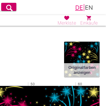
DE
|
EN
Merkliste
Einkäufe
Originalfarben
anzeigen