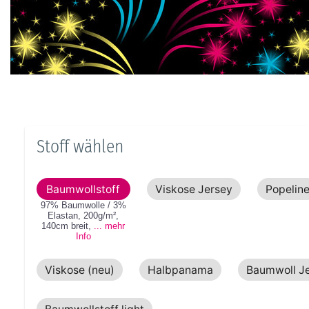
Stoff wählen
Baumwollstoff
Viskose Jersey
Popelin
97% Baumwolle / 3%
Elastan
,
200g/m²
,
140cm
breit
,
... mehr
Info
Viskose (neu)
Halbpanama
Baumwoll J