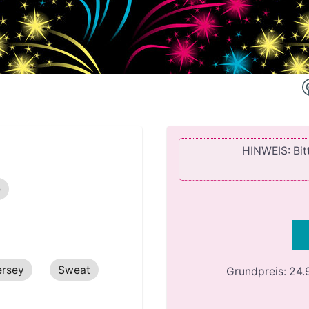
HINWEIS: Bitt
e
ersey
Sweat
Grundpreis:
24.