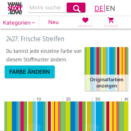
DE
|
EN
Neu
Kategorien
Merkliste
Einkäufe
2427: Frische Streifen
Du kannst jede einzelne Farbe von
diesem Stoffmuster ändern.
FARBE ÄNDERN
Originalfarben
anzeigen