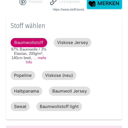
Pinterest
Link kopieren
MERKEN
Stoff wählen
Baumwollstoff
Viskose Jersey
97% Baumwolle / 3%
Elastan
,
200g/m²
,
140cm
breit
,
... mehr
Info
Popeline
Viskose (neu)
Halbpanama
Baumwoll Jersey
Sweat
Baumwollstoff light