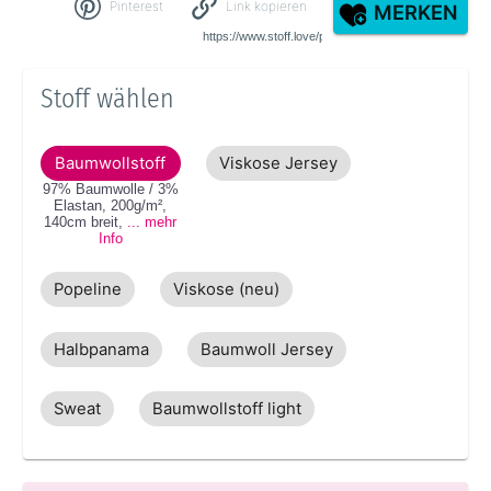
Pinterest
Link kopieren
MERKEN
Stoff wählen
Baumwollstoff
Viskose Jersey
97% Baumwolle / 3%
Elastan
,
200g/m²
,
140cm
breit
,
... mehr
Info
Popeline
Viskose (neu)
Halbpanama
Baumwoll Jersey
Sweat
Baumwollstoff light