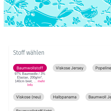
Stoff wählen
Baumwollstoff
Viskose Jersey
Popelin
97% Baumwolle / 3%
Elastan
,
200g/m²
,
140cm
breit
,
... mehr
Info
Viskose (neu)
Halbpanama
Baumwoll J