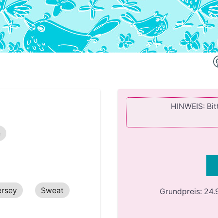
HINWEIS: Bitt
e
ersey
Sweat
Grundpreis:
24.