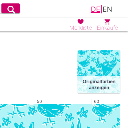
DE
|
EN
Merkliste
Einkäufe
Originalfarben
anzeigen