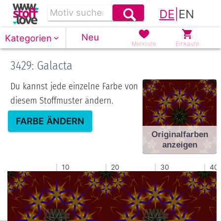
DE
|
EN
Neu
Kategorien
Merkliste
Einkäufe
3429: Galacta
Du kannst jede einzelne Farbe von
diesem Stoffmuster ändern.
FARBE ÄNDERN
Originalfarben
anzeigen