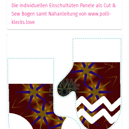
Die individuellen Eisschultüten Panele als Cut &
Sew Bogen samt Nähanleitung von www.polli-
klecks.love