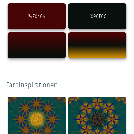
#470404
#090F0C
Farbinspirationen