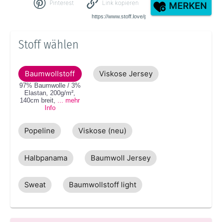
Pinterest
Link kopieren
MERKEN
Stoff wählen
Baumwollstoff
Viskose Jersey
97% Baumwolle / 3%
Elastan
,
200g/m²
,
140cm
breit
,
... mehr
Info
Popeline
Viskose (neu)
Halbpanama
Baumwoll Jersey
Sweat
Baumwollstoff light