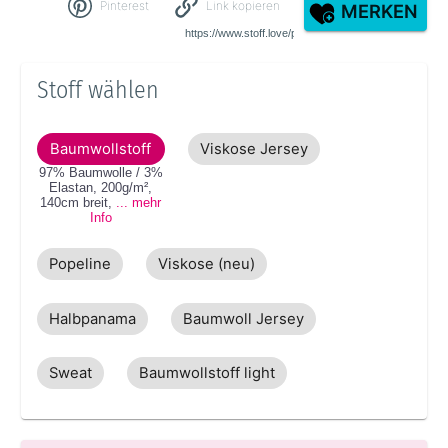
Pinterest
Link kopieren
MERKEN
Stoff wählen
Baumwollstoff
Viskose Jersey
97% Baumwolle / 3%
Elastan
,
200g/m²
,
140cm
breit
,
... mehr
Info
Popeline
Viskose (neu)
Halbpanama
Baumwoll Jersey
Sweat
Baumwollstoff light