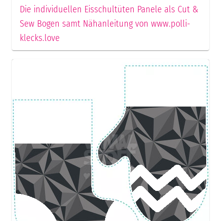
Die individuellen Eisschultüten Panele als Cut &
Sew Bogen samt Nähanleitung von www.polli-
klecks.love