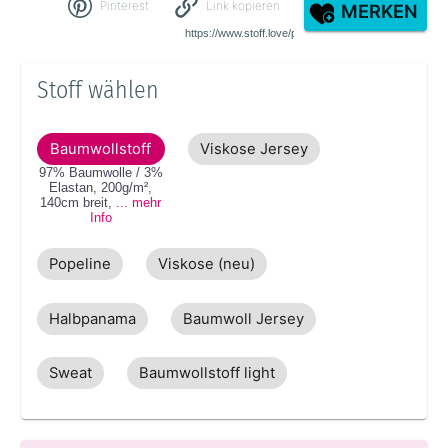
Pinterest
Link kopieren
MERKEN
Stoff wählen
Baumwollstoff
Viskose Jersey
97% Baumwolle / 3%
Elastan
,
200g/m²
,
140cm
breit
,
... mehr
Info
Popeline
Viskose (neu)
Halbpanama
Baumwoll Jersey
Sweat
Baumwollstoff light