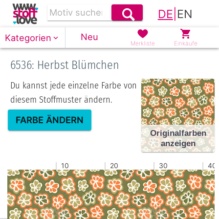
DE
|
EN
Neu
Kategorien
Merkliste
Einkäufe
6536: Herbst Blümchen
Du kannst jede einzelne Farbe von
diesem Stoffmuster ändern.
FARBE ÄNDERN
Originalfarben
anzeigen