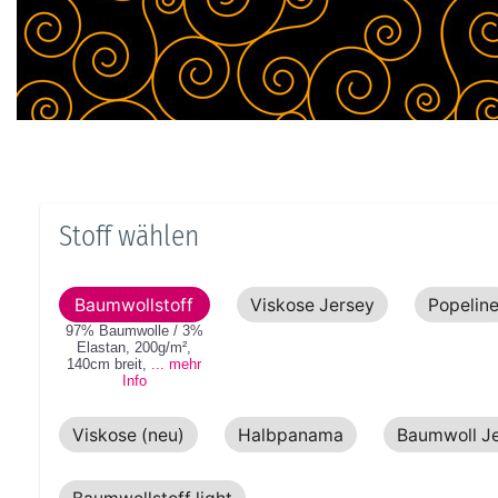
Stoff wählen
Baumwollstoff
Viskose Jersey
Popelin
97% Baumwolle / 3%
Elastan
,
200g/m²
,
140cm
breit
,
... mehr
Info
Viskose (neu)
Halbpanama
Baumwoll J