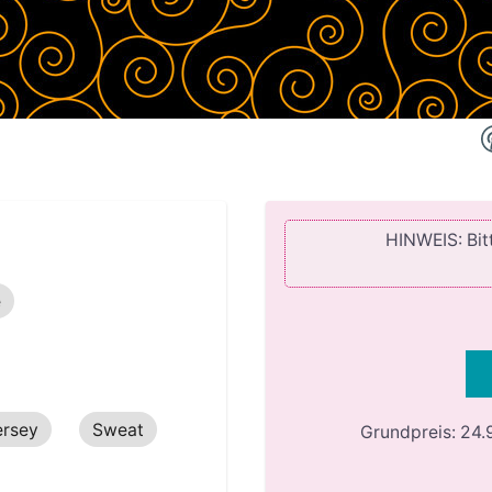
HINWEIS: Bitt
e
ersey
Sweat
Grundpreis:
24.