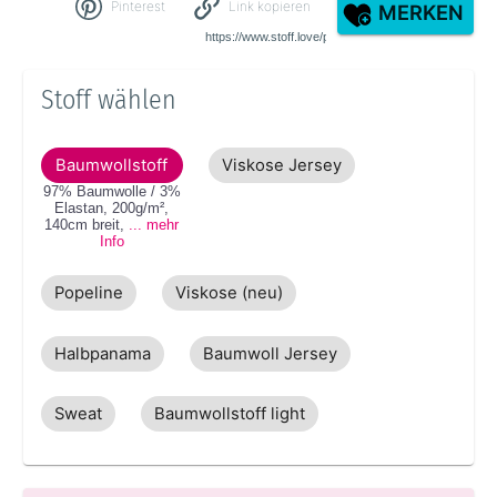
Pinterest
Link kopieren
MERKEN
Stoff wählen
Baumwollstoff
Viskose Jersey
97% Baumwolle / 3%
Elastan
,
200g/m²
,
140cm
breit
,
... mehr
Info
Popeline
Viskose (neu)
Halbpanama
Baumwoll Jersey
Sweat
Baumwollstoff light