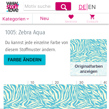
DE
|
EN
Neu
Kategorien
Merkliste
Einkäufe
1005: Zebra Aqua
Du kannst jede einzelne Farbe von
diesem Stoffmuster ändern.
FARBE ÄNDERN
Originalfarben
anzeigen