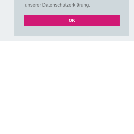
Rechtliches
unserer Datenschutzerklärung.
OK
VERTRAG WIDERRUFEN
Impre
ssum
Über uns
A
G
B
Dat
enschu
tz
Rückg
abe
Partnershops
Stoffe + Schnittmuster =
www.schnoffle.de
einfärbbare Cut & Sew