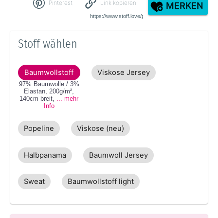
Pinterest
Link kopieren
MERKEN
Stoff wählen
Baumwollstoff
Viskose Jersey
97% Baumwolle / 3%
Elastan
,
200g/m²
,
140cm
breit
,
... mehr
Info
Popeline
Viskose (neu)
Halbpanama
Baumwoll Jersey
Sweat
Baumwollstoff light