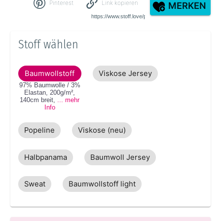
Pinterest
Link kopieren
MERKEN
Stoff wählen
Baumwollstoff
Viskose Jersey
97% Baumwolle / 3%
Elastan
,
200g/m²
,
140cm
breit
,
... mehr
Info
Popeline
Viskose (neu)
Halbpanama
Baumwoll Jersey
Sweat
Baumwollstoff light