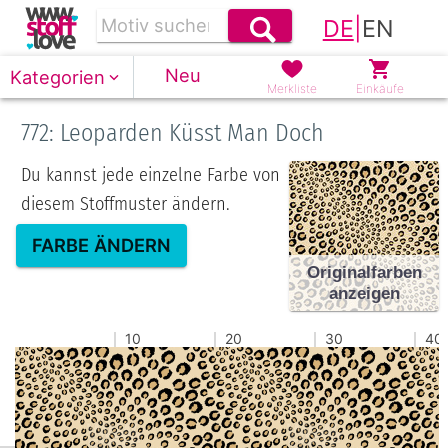
DE
|
EN
Neu
Kategorien
Merkliste
Einkäufe
772: Leoparden Küsst Man Doch
Du kannst jede einzelne Farbe von
diesem Stoffmuster ändern.
FARBE ÄNDERN
Originalfarben
anzeigen