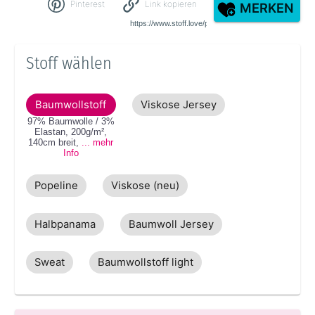
Pinterest
Link kopieren
MERKEN
Stoff wählen
Baumwollstoff
Viskose Jersey
97% Baumwolle / 3%
Elastan
,
200g/m²
,
140cm
breit
,
... mehr
Info
Popeline
Viskose (neu)
Halbpanama
Baumwoll Jersey
Sweat
Baumwollstoff light