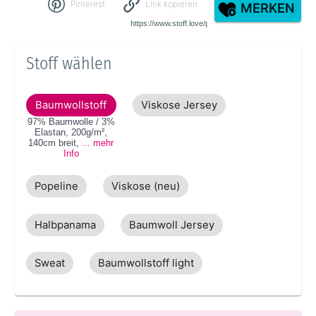
Pinterest
Link kopieren
MERKEN
Stoff wählen
Baumwollstoff
Viskose Jersey
97% Baumwolle / 3%
Elastan
,
200g/m²
,
140cm
breit
,
... mehr
Info
Popeline
Viskose (neu)
Halbpanama
Baumwoll Jersey
Sweat
Baumwollstoff light