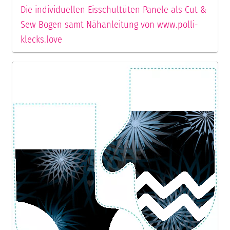
Die individuellen Eisschultüten Panele als Cut &
Sew Bogen samt Nähanleitung von www.polli-
klecks.love