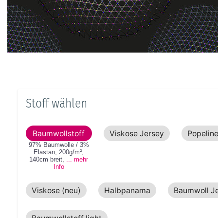
Stoff wählen
Baumwollstoff
Viskose Jersey
Popelin
97% Baumwolle / 3%
Elastan
,
200g/m²
,
140cm
breit
,
... mehr
Info
Viskose (neu)
Halbpanama
Baumwoll J