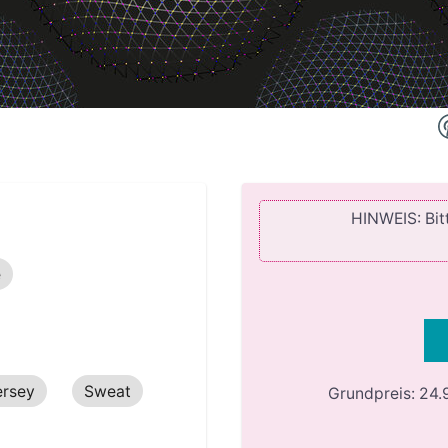
HINWEIS: Bitt
e
ersey
Sweat
Grundpreis:
24.