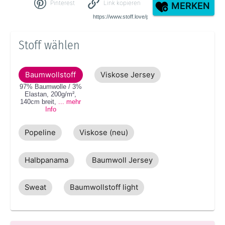
Pinterest
Link kopieren
MERKEN
Stoff wählen
Baumwollstoff
Viskose Jersey
97% Baumwolle / 3%
Elastan
,
200g/m²
,
140cm
breit
,
... mehr
Info
Popeline
Viskose (neu)
Halbpanama
Baumwoll Jersey
Sweat
Baumwollstoff light