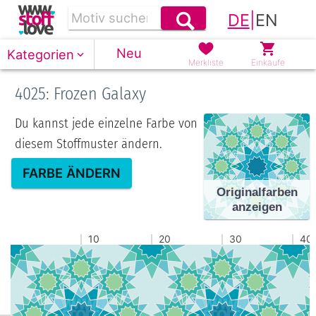
DE
|
EN
Neu
Kategorien
Merkliste
Einkäufe
4025: Frozen Galaxy
Du kannst jede einzelne Farbe von
diesem Stoffmuster ändern.
FARBE ÄNDERN
Originalfarben
anzeigen