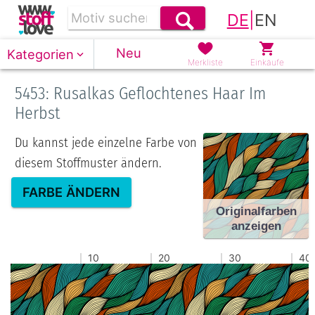
DE
|
EN
Neu
Kategorien
Merkliste
Einkäufe
5453: Rusalkas Geflochtenes Haar Im
Herbst
Du kannst jede einzelne Farbe von
diesem Stoffmuster ändern.
FARBE ÄNDERN
Originalfarben
anzeigen