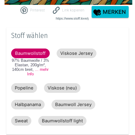
Pinterest
Link kopieren
MERKEN
Stoff wählen
Baumwollstoff
Viskose Jersey
97% Baumwolle / 3%
Elastan
,
200g/m²
,
140cm
breit
,
... mehr
Info
Popeline
Viskose (neu)
Halbpanama
Baumwoll Jersey
Sweat
Baumwollstoff light