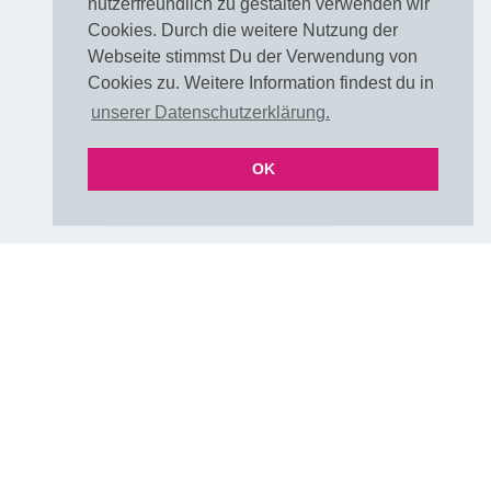
nutzerfreundlich zu gestalten verwenden wir
Blusen
Cookies. Durch die weitere Nutzung der
Taschen
Webseite stimmst Du der Verwendung von
Cookies zu. Weitere Information findest du in
Rechtliches
unserer Datenschutzerklärung.
OK
VERTRAG WIDERRUFEN
Impre
ssum
Über uns
A
G
B
Dat
enschu
tz
Rückg
abe
Partnershops